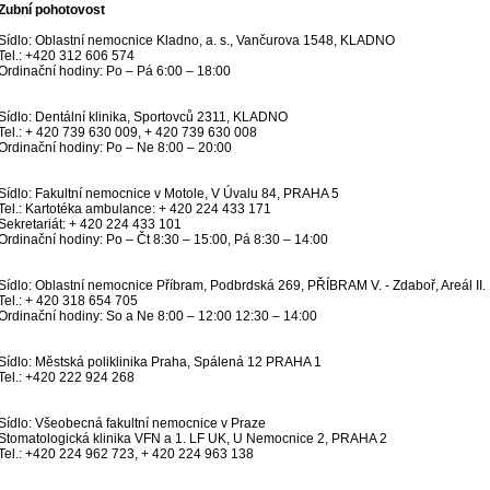
Zubní pohotovost
Sídlo: Oblastní nemocnice Kladno, a. s., Vančurova 1548, KLADNO
Tel.: +420 312 606 574
Ordinační hodiny: Po – Pá 6:00 – 18:00
Sídlo: Dentální klinika, Sportovců 2311, KLADNO
Tel.: + 420 739 630 009, + 420 739 630 008
Ordinační hodiny: Po – Ne 8:00 – 20:00
Sídlo: Fakultní nemocnice v Motole, V Úvalu 84, PRAHA 5
Tel.: Kartotéka ambulance: + 420 224 433 171
Sekretariát: + 420 224 433 101
Ordinační hodiny: Po – Čt 8:30 – 15:00, Pá 8:30 – 14:00
Sídlo: Oblastní nemocnice Příbram, Podbrdská 269, PŘÍBRAM V. - Zdaboř, Areál II.
Tel.: + 420 318 654 705
Ordinační hodiny: So a Ne 8:00 – 12:00 12:30 – 14:00
Sídlo: Městská poliklinika Praha, Spálená 12 PRAHA 1
Tel.: +420 222 924 268
Sídlo: Všeobecná fakultní nemocnice v Praze
Stomatologická klinika VFN a 1. LF UK, U Nemocnice 2, PRAHA 2
Tel.: +420 224 962 723, + 420 224 963 138