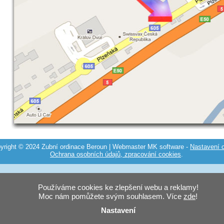
yright © 2024 Zubní ordinace Beroun | Webmaster
MK software
-
Nastavení 
Ochrana osobních údajů, zpracování cookies
.
Používáme cookies ke zlepšení webu a reklamy!
Moc nám pomůžete svým souhlasem. Více
zde
!
Nastavení